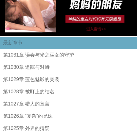
最新章节
第1031章 误会与光之巫女的守护
第1030章 追踪与对峙
第1029章 蓝色魅影的突袭
第1028章 被盯上的结名
第1027章 猎人的宣言
第1026章 “复杂”的兄妹
第1025章 外界的猜疑