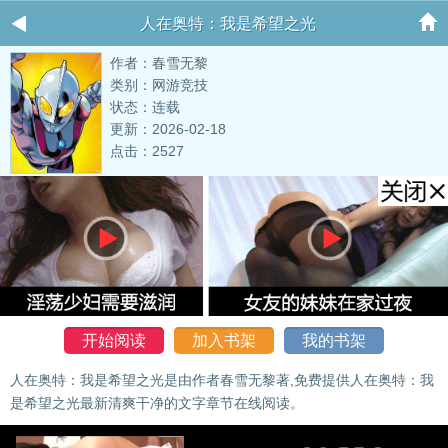
人在奥特：我是希望之光
作者：春雪无黎
类别：网游竞技
状态：连载
更新：2026-02-18
点击：2527
开始阅读
加入书架
我的书架
人在奥特：我是希望之光是由作者春雪无黎著,免费提供人在奥特：我
是希望之光最新清爽干净的文字章节在线阅读。