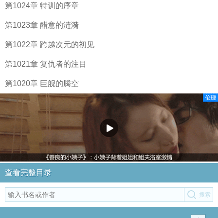
第1024章 特训的序章
第1023章 醋意的涟漪
第1022章 跨越次元的初见
第1021章 复仇者的注目
第1020章 巨舰的腾空
查看完整目录