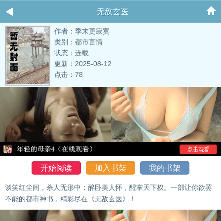
无敌玄医
作者：季末更寂寞
类别：都市言情
状态：连载
更新：2025-08-12
点击：78
开始阅读
加入书架
我的书架
谈笑红尘间，杀人无形中；醉卧美人怀，醒掌天下权。一部让你欲罢
不能的都市神书，精彩尽在《无敌玄医》！